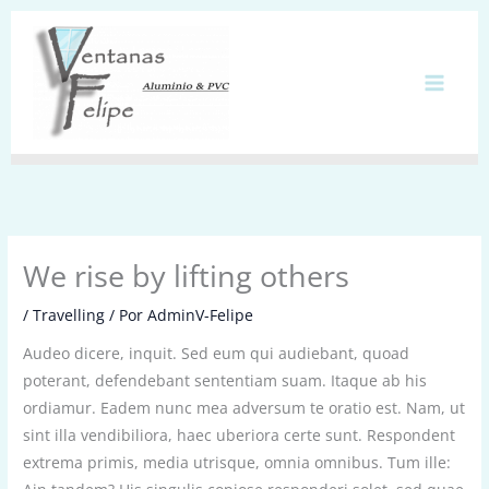
Ir
al
contenido
We rise by lifting others
/
Travelling
/ Por
AdminV-Felipe
Audeo dicere, inquit. Sed eum qui audiebant, quoad
poterant, defendebant sententiam suam. Itaque ab his
ordiamur. Eadem nunc mea adversum te oratio est. Nam, ut
sint illa vendibiliora, haec uberiora certe sunt. Respondent
extrema primis, media utrisque, omnia omnibus. Tum ille: